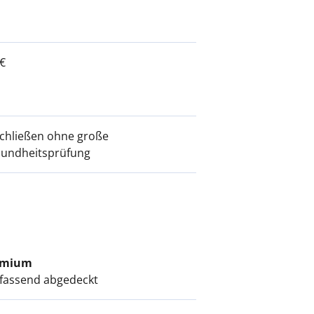
€
chließen ohne große
undheitsprüfung
emium
assend abgedeckt