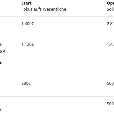
Start
Op
Fokus aufs Wesentliche
Sol
1.400€
2.8
e,
1.120€
1.4
rge
nd
280€
560
560
m