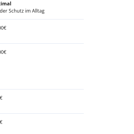
timal
ider Schutz im Alltag
00€
00€
€
€