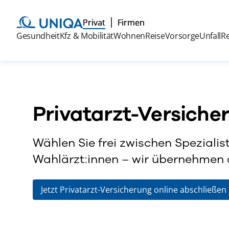
Privat
Firmen
Gesundheit
Kfz & Mobilität
Wohnen
Reise
Vorsorge
Unfall
R
Privatarzt-Versiche
Wählen Sie frei zwischen Spezialist
Wahlärzt:innen – wir übernehmen 
Jetzt Privatarzt-Versicherung online abschließen