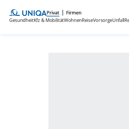
Privat
Firmen
Gesundheit
Kfz & Mobilität
Wohnen
Reise
Vorsorge
Unfall
R