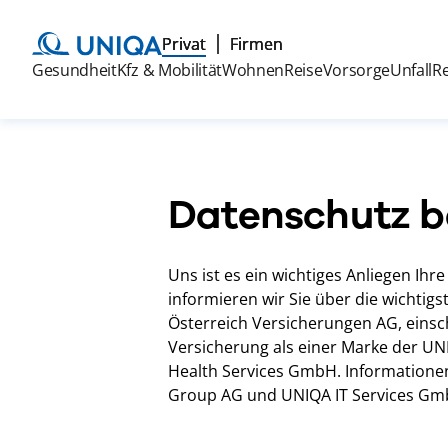
Privat
Firmen
Gesundheit
Kfz & Mobilität
Wohnen
Reise
Vorsorge
Unfall
R
Datenschutz b
Uns ist es ein wichtiges Anliegen I
informieren wir Sie über die wichti
Österreich Versicherungen AG, einsc
Versicherung als einer Marke der U
Health Services GmbH. Informatione
Group AG und UNIQA IT Services GmbH