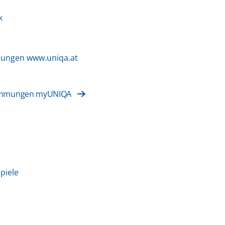
k
mungen www.uniqa.at
timmungen myUNIQA
piele