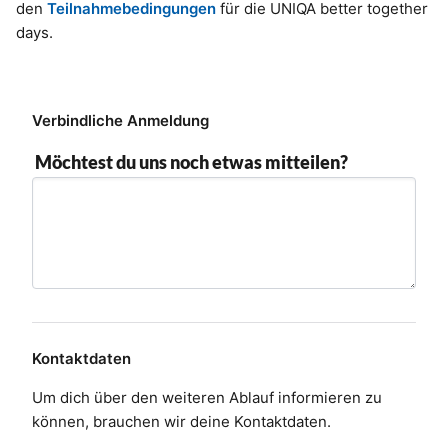
den
Teilnahmebedingungen
für die UNIQA better together
days.
Verbindliche Anmeldung
E
L
r
ei
Möchtest du uns noch etwas mitteilen?
r
d
o
e
r
r
is
t
ei
n
t
Kontaktdaten
e
Um dich über den weiteren Ablauf informieren zu
c
können, brauchen wir deine Kontaktdaten.
h
ni