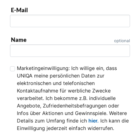
s
E-Mail
c
h
e
r
Name
optional
F
e
hl
e
Marketingeinwilligung: Ich willige ein, dass
r
UNIQA meine persönlichen Daten zur
a
elektronischen und telefonischen
u
Kontaktaufnahme für werbliche Zwecke
f
verarbeitet. Ich bekomme z.B. individuelle
g
Angebote, Zufriedenheitsbefragungen oder
e
Infos über Aktionen und Gewinnspiele. Weitere
tr
Details zum Umfang finde ich
hier.
Ich kann die
e
Einwilligung jederzeit einfach widerrufen.
t