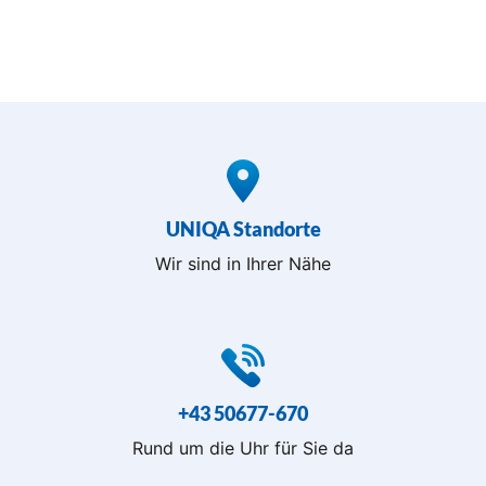
ul
a
r
n
e
u.
UNIQA Standorte
Wir sind in Ihrer Nähe
+43 50677-670
Rund um die Uhr für Sie da