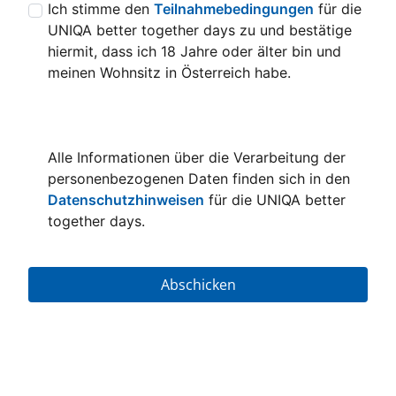
e
Ich stimme den
Teilnahmebedingungen
für die
n.
UNIQA better together days zu und bestätige
B
hiermit, dass ich 18 Jahre oder älter bin und
it
meinen Wohnsitz in Österreich habe.
t
e
la
d
Alle Informationen über die Verarbeitung der
e
personenbezogenen Daten finden sich in den
n
Datenschutzhinweisen
für die UNIQA better
S
together days.
ie
d
a
Abschicken
s
F
o
r
m