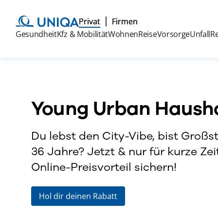
Privat
Firmen
Gesundheit
Kfz & Mobilität
Wohnen
Reise
Vorsorge
Unfall
R
Young Urban Hausha
Du lebst den City-Vibe, bist Großs
36 Jahre? Jetzt & nur für kurze Zei
Online-Preisvorteil sichern!
Hol dir deinen Rabatt