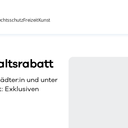
echtsschutz
Freizeit
Kunst
ltsrabatt
tädter:in und unter
t: Exklusiven