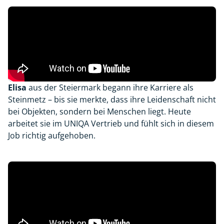
Elisa
aus der Steiermark begann ihre Karriere als
Steinmetz – bis sie merkte, dass ihre Leidenschaft nicht
bei Objekten, sondern bei Menschen liegt. Heute
arbeitet sie im UNIQA Vertrieb und fühlt sich in diesem
Job richtig aufgehoben.