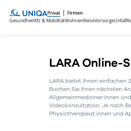
Privat
Firmen
Gesundheit
Kfz & Mobilität
Wohnen
Reise
Vorsorge
Unfall
R
LARA Online-
LARA bietet Ihnen einfachen
Buchen Sie Ihren nächsten Ar
Allgemeinmediziner:innen und
Videokonsultation. Je nach Be
Physiotherapeut:innen und Ap