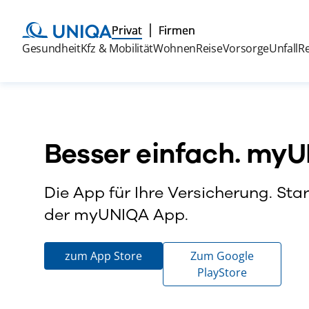
Privat
Firmen
Gesundheit
Kfz & Mobilität
Wohnen
Reise
Vorsorge
Unfall
R
Besser einfach. my
Die App für Ihre Versicherung. Star
der myUNIQA App.
zum App Store
Zum Google
PlayStore