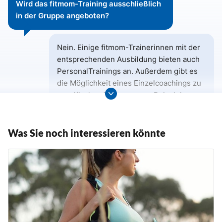
Wird das fitmom-Training ausschließlich
in der Gruppe angeboten?
Nein. Einige fitmom-Trainerinnen mit der
entsprechenden Ausbildung bieten auch
PersonalTrainings an. Außerdem gibt es
die Möglichkeit eines Einzelcoachings zu
spezifischen Themen, zum Beispiel zum
L
Thema Beckenboden oder
o
Rektusdiastase.
a
d
Was Sie noch interessieren könnte
M
o
r
e
B
u
t
t