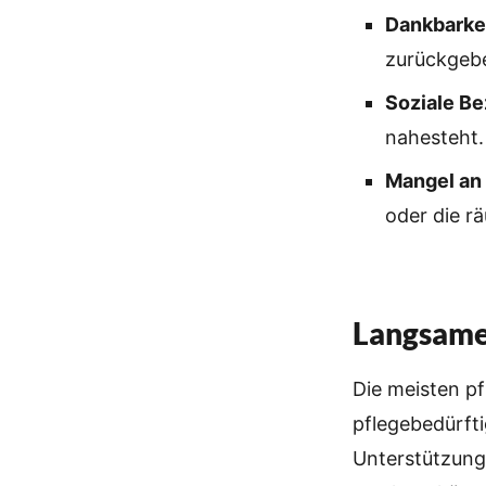
Dankbarke
zurückgeb
Soziale B
nahesteht.
Mangel an 
oder die r
Langsame
Die meisten pf
pflegebedürft
Unterstützung