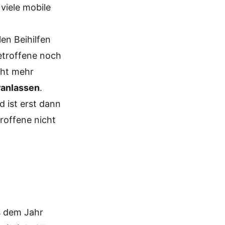
 viele mobile
len Beihilfen
etroffene noch
cht mehr
ranlassen
.
d ist erst dann
roffene nicht
s dem Jahr