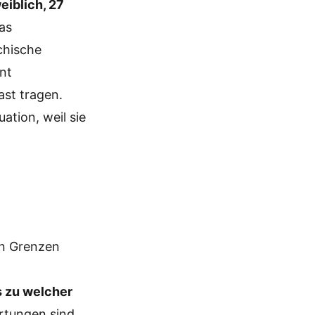
eiblich, 27
was
chische
nt
ast tragen.
ation, weil sie
en Grenzen
s zu welcher
rtungen sind.