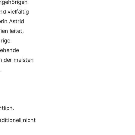
Angehörigen
 vielfältig
rin Astrid
ien leitet,
örige
tehende
h der meisten
.
tlich.
aditionell nicht