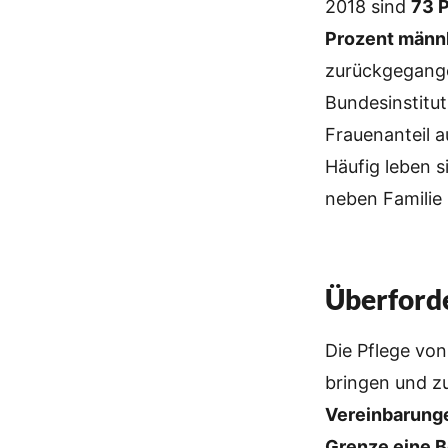
2018 sind
73 P
Prozent männ
zurückgegangen
Bundesinstitu
Frauenanteil a
Häufig leben s
neben Familie
Überford
Die Pflege vo
bringen und zu
Vereinbarunge
Grenze eine B