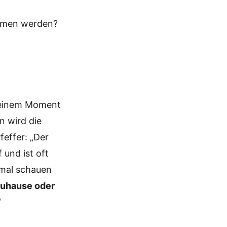
mmen werden?
n einem Moment
n wird die
effer: „Der
und ist oft
nmal schauen
zuhause oder
“