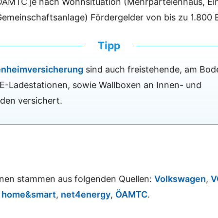
ÖAMTC je nach Wohnsituation (Mehrparteienhaus, Ein
Gemeinschaftsanlage) Fördergelder von bis zu 1.800 
Tipp
enheimversicherung
sind auch freistehende, am Bode
 E-Ladestationen, sowie Wallboxen an Innen- und
en versichert.
onen stammen aus folgenden Quellen:
Volkswagen
,
V
,
home&smart
,
net4energy
,
ÖAMTC
.