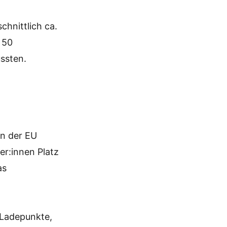
chnittlich ca.
 50
üssten.
In der EU
er:innen Platz
as
 Ladepunkte,