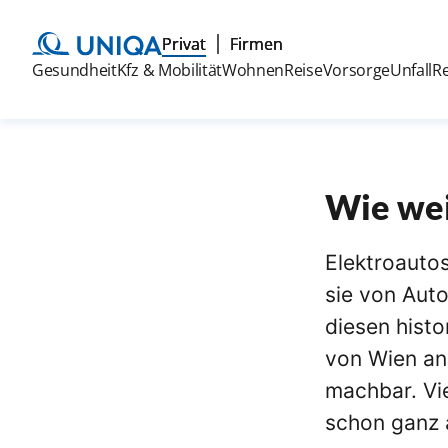
Privat
Firmen
Gesundheit
Kfz & Mobilität
Wohnen
Reise
Vorsorge
Unfall
R
Wie wei
Elektroauto
sie von Aut
diesen hist
von Wien an
machbar. Vie
schon ganz 