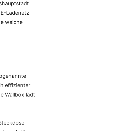
eshauptstadt
e E-Ladenetz
ie welche
 sogenannte
h effizienter
ie Wallbox lädt
 Steckdose