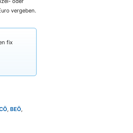
zel- oder
Euro vergeben.
n fix
CÖ
,
BEÖ
,