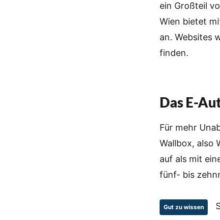
ein Großteil 
Wien bietet m
an. Websites 
finden.
Das E-Aut
Für mehr Unab
Wallbox, also 
auf als mit ei
fünf- bis zehn
Gut zu wissen