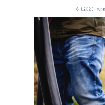
6.4.2023
·
wha