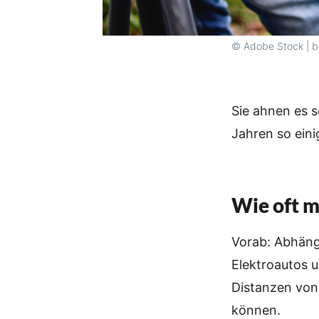
© Adobe Stock | b
Sie ahnen es s
Jahren so eini
Wie oft m
Vorab: Abhäng
Elektroautos u
Distanzen von 
können.