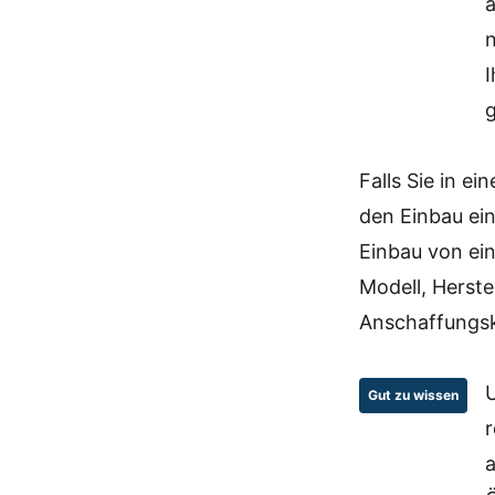
a
n
g
Falls Sie in e
den Einbau ei
Einbau von ein
Modell, Herste
Anschaffungsko
Gut zu wissen
r