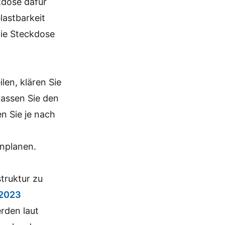
ckdose dafür
lastbarkeit
die Steckdose
len, klären Sie
lassen Sie den
n Sie je nach
inplanen.
truktur zu
 2023
rden laut