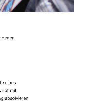
angenen
te eines
wirbt mit
ng absolvieren