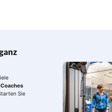
 ganz
iele
lCoaches
Starten Sie