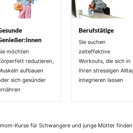
Gesunde
Berufstätige
Genießer:innen
Sie suchen
Sie möchten
zeiteffektive
Körperfett reduzieren,
Workouts, die sich in
Muskeln aufbauen
Ihren stressigen Allta
oder sich gesünder
integrieren lassen
ernähren
tmom-Kurse für Schwangere und junge Mütter finden