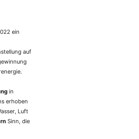
2022 ein
stellung auf
rgewinnung
renergie.
ung
in
ms erhoben
asser, Luft
ern
Sinn, die