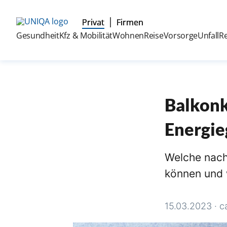
Privat
Firmen
Gesundheit
Kfz & Mobilität
Wohnen
Reise
Vorsorge
Unfall
R
Balkonk
Energie
Welche nach
können und w
15.03.2023
·
c