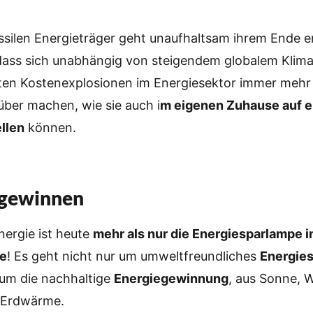
ossilen Energieträger geht unaufhaltsam ihrem Ende 
dass sich unabhängig von steigendem globalem Klim
ten Kostenexplosionen im Energiesektor immer meh
ber machen, wie sie auch i
m eigenen Zuhause auf 
llen
können.
 gewinnen
nergie ist heute
mehr als nur die Energiesparlampe i
te
! Es geht nicht nur um umweltfreundliches
Energie
um die nachhaltige
Energiegewinnung
, aus Sonne, 
 Erdwärme.