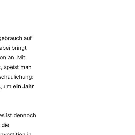
gebrauch auf
abei bringt
on an. Mit
t, speist man
schaulichung:
s, um
ein Jahr
 es ist dennoch
 die
Investition in