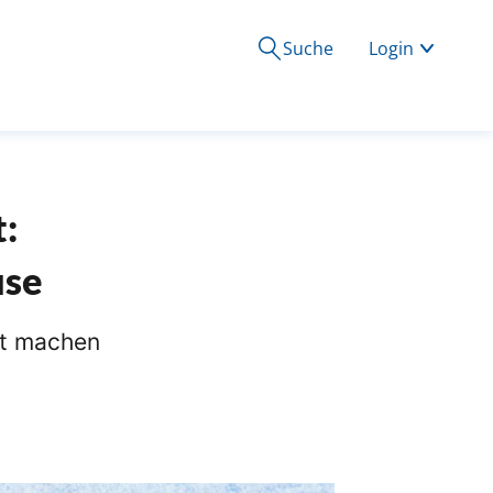
Suche
Login
:
use
st machen