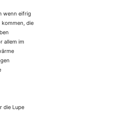
h wenn eifrig
t kommen, die
eben
or allem im
dwärme
igen
e
r die Lupe