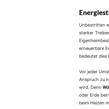
Energiest
Unbestritten w
starker Treibe
Eigenheimbesit
erneuerbare E
bedeutet dies
Vor jeder Umst
Anspruch zu n
wird. Denn
Wä
oder Erde bet
beim Heizen m