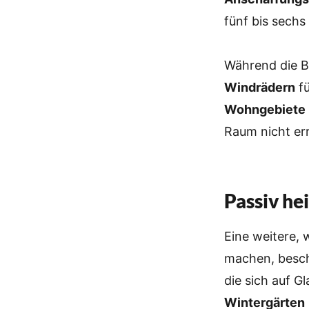
fünf bis sechs
Während die B
Windrädern
fü
Wohngebiete 
Raum nicht err
Passiv he
Eine weitere, 
machen, besch
die sich auf G
Wintergärten