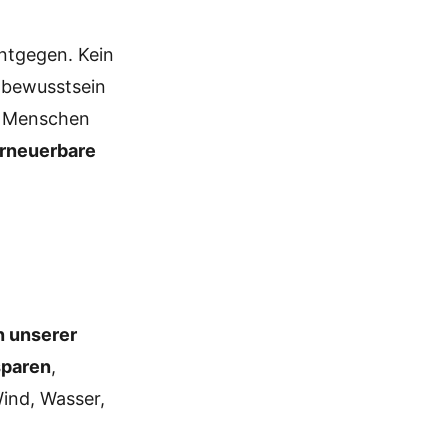
entgegen. Kein
abewusstsein
r Menschen
erneuerbare
n unserer
sparen
,
Wind, Wasser,