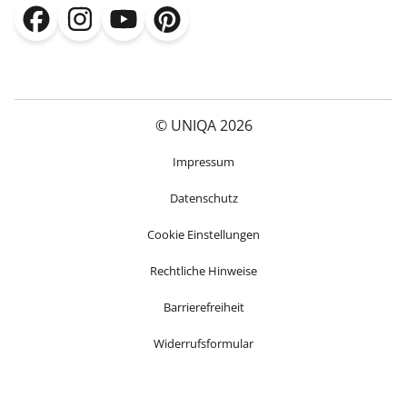
(öffnet in neuem Fenster)
(öffnet in neuem Fenster)
(öffnet in neuem Fenster)
(öffnet in neuem Fenster)
© UNIQA 2026
(öffnet in neuem Fenster)
Impressum
Datenschutz
Cookie Einstellungen
Rechtliche Hinweise
Barrierefreiheit
Widerrufsformular