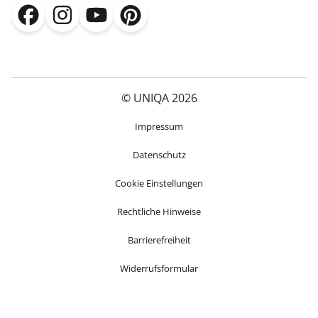
(öffnet in neuem Fenster)
(öffnet in neuem Fenster)
(öffnet in neuem Fenster)
(öffnet in neuem Fenster)
© UNIQA 2026
(öffnet in neuem Fenster)
Impressum
Datenschutz
Cookie Einstellungen
Rechtliche Hinweise
Barrierefreiheit
Widerrufsformular