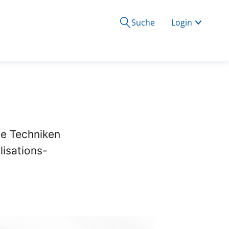
Suche
Login
le Techniken
isations-
.