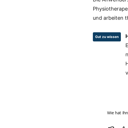
Physiotherape
und arbeiten t
Gut zu wissen
E