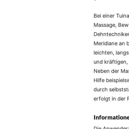
Bei einer Tui
Massage, Bewe
Dehntechniken
Meridiane an 
leichten, lan
und kräftigen
Neben der Mas
Hilfe beispiel
durch selbsts
erfolgt in der
Information
Die Anwender: