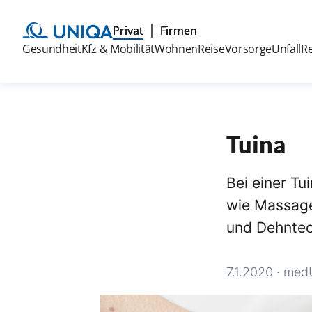
Privat
Firmen
Gesundheit
Kfz & Mobilität
Wohnen
Reise
Vorsorge
Unfall
R
Tuina
Bei einer T
wie Massage
und Dehntec
7.1.2020
·
med