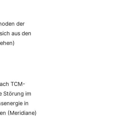
hoden der
 sich aus den
iehen)
 nach TCM-
he Störung im
nsenergie in
nen (Meridiane)