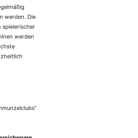
regelmäßig
en werden. Die
 spielerischer
rminen werden
ächste
zheitlich
e
chmunzelclubs“
versicherung