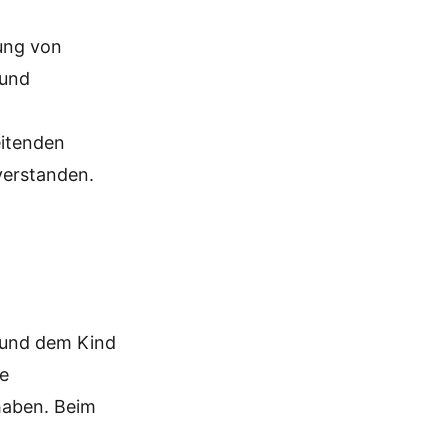
lung von
 und
eitenden
verstanden.
 und dem Kind
ie
haben. Beim