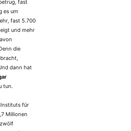
etrug, fast
g es um
hr, fast 5.700
eigt und mehr
davon
 Denn die
ebracht,
 Und dann hat
gar
u tun.
nstituts für
,7 Millionen
 zwölf