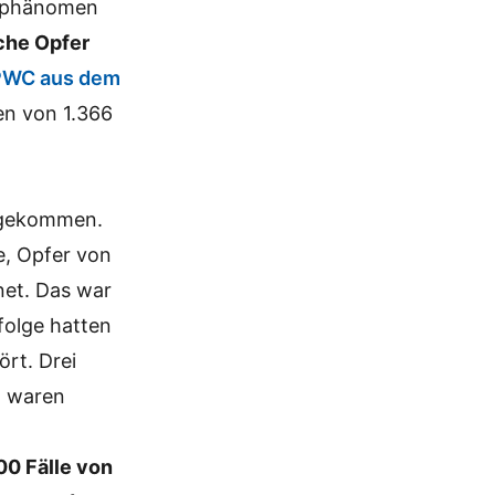
enphänomen
sche Opfer
 PWC aus dem
en von 1.366
angekommen.
e, Opfer von
net. Das war
folge hatten
ört. Drei
n waren
00 Fälle von