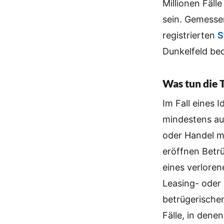
Millionen Fäll
sein. Gemessen
registrierten
S
Dunkelfeld be
Was tun die 
Im Fall eines
mindestens au
oder Handel m
eröffnen Betr
eines verlore
Leasing- oder
betrügerische
Fälle, in dene