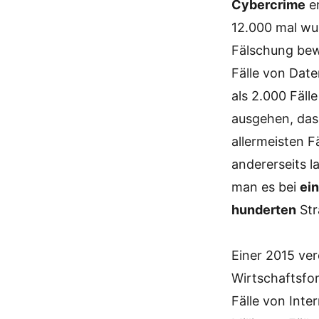
Cybercrime
er
12.000 mal wu
Fälschung bew
Fälle von Da
als 2.000 Fäl
ausgehen, dass
allermeisten F
andererseits l
man es bei
ei
hunderten
Str
Einer 2015 ver
Wirtschaftsfor
Fälle von Inte