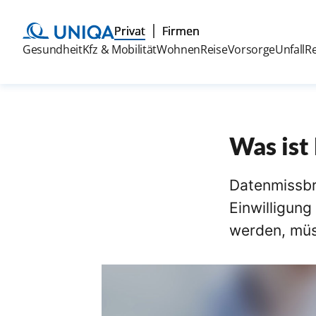
Privat
Firmen
Gesundheit
Kfz & Mobilität
Wohnen
Reise
Vorsorge
Unfall
R
Was ist
Datenmissbr
Einwilligung
werden, müs