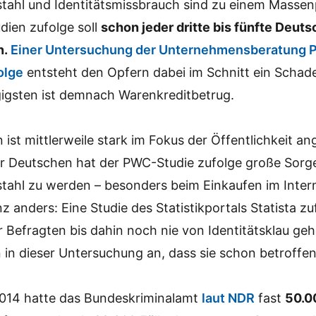
bstahl und Identitätsmissbrauch sind zu einem Mass
dien zufolge soll
schon jeder dritte bis fünfte Deut
n.
Einer Untersuchung der Unternehmensberatung
olge
entsteht den Opfern dabei im Schnitt ein Schad
igsten ist demnach Warenkreditbetrug.
ist mittlerweile stark im Fokus der Öffentlichkeit 
der Deutschen hat der PWC-Studie zufolge große Sorg
stahl zu werden – besonders beim Einkaufen im Inter
 anders: Eine Studie des Statistikportals Statista zu
 Befragten bis dahin noch nie von Identitätsklau geh
 in dieser Untersuchung an, dass sie schon betroffe
2014 hatte das Bundeskriminalamt
laut NDR
fast
50.0