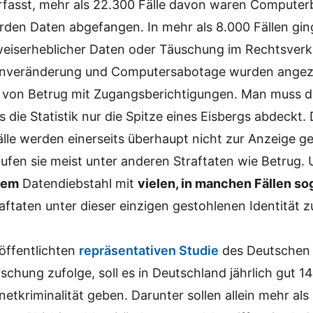
fasst, mehr als 22.300 Fälle davon waren Computerb
rden Daten abgefangen. In mehr als 8.000 Fällen gin
eiserheblicher Daten oder Täuschung im Rechtsverke
tenveränderung und Computersabotage wurden angez
le von Betrug mit Zugangsberichtigungen. Man muss 
 die Statistik nur die Spitze eines Eisbergs abdeckt
.
älle werden einerseits überhaupt nicht zur Anzeige g
aufen sie meist unter anderen Straftaten wie Betrug.
nem
Datendiebstahl mit
vielen, in manchen Fällen so
aftaten unter dieser einzigen gestohlenen Identität z
öffentlichten
repräsentativen Studie
des Deutschen I
schung zufolge, soll es in Deutschland jährlich gut 14
rnetkriminalität geben. Darunter sollen allein mehr als