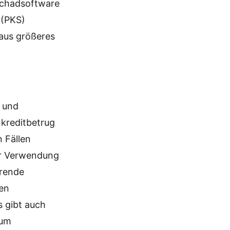
 Schadsoftware
 (PKS)
aus größeres
n und
kreditbetrug
 Fällen
ter Verwendung
rrende
nen
s gibt auch
 um