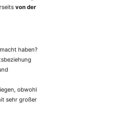
rseits
von der
gemacht haben?
tsbeziehung
und
liegen, obwohl
it sehr großer