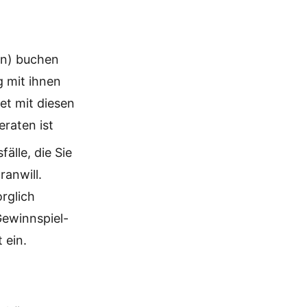
en) buchen
g mit ihnen
et mit diesen
eraten ist
älle, die Sie
anwill.
rglich
Gewinnspiel-
 ein.