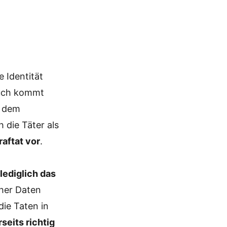
e Identität
auch kommt
n dem
 die Täter als
raftat vor
.
l
lediglich das
cher Daten
die Taten in
rseits richtig