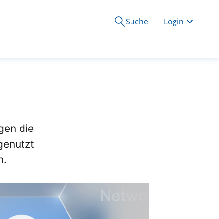
Suche
Login
gen die
genutzt
n.