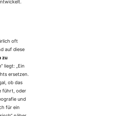
ntwickelt.
rlich oft
d auf diese
n zu
 liegt: „Ein
chts ersetzen.
gal, ob das
e führt, oder
eografie und
ch für ein
sisch“ näher