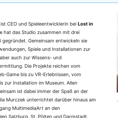
ist CEO und Spieleentwicklerin bei
Lost in
Sie hat das Studio zusammen mit drei
 gegründet. Gemeinsam entwickeln sie
wendungen, Spiele und Installationen zur
 aber auch zur Wissens- und
rmittlung. Die Projekte reichen vom
eb-Game bis zu VR-Erlebnissen, vom
 zur Installation im Museum. Allen
einsam ist dabei immer der Spaß an der
ulia Murczek unterrichtet darüber hinaus am
gang MultimediaArt an den
en Salzburg, St. Pölten und Darmstadt.