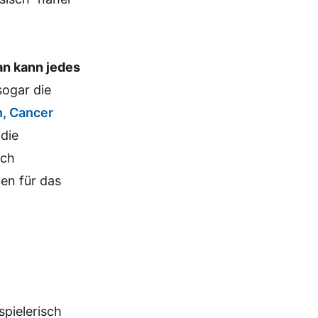
n kann jedes
sogar die
n, Cancer
die
sch
nen für das
spielerisch