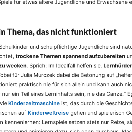
piele für etwas ältere Jugendliche und Erwachsene e
ein Thema, das nicht funktioniert
 Schulkinder und schulpflichtige Jugendliche sind natü
ichtet,
trockene Themen spannend aufzubereiten
un
 zu wecken
. Sprich: Im Idealfall helfen sie,
Lernhürde
Wobei für Julia Murczek dabei die Betonung auf „helfen“
tioniert praktisch nie für sich allein und kann auch ni
nur ein Teil eines Lerninhalts sein, nie das Ganze.“ E
 wie
Kinderzeitmaschine
ist, das durch die Geschicht
nschen auf
Kinderweltreise
gehen und spielerisch G
n kennenlernen: Lernspiele setzen stets nur Reize, si
istern und animieren dazu, sich dann durchaus „klas