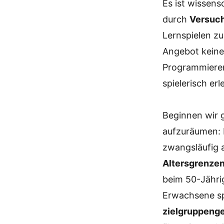
Es ist wissens
durch
Versuch
Lernspielen zu
Angebot keine
Programmieren 
spielerisch er
Beginnen wir g
aufzuräumen: H
zwangsläufig 
Altersgrenzen
beim 50-Jähri
Erwachsene sp
zielgruppeng