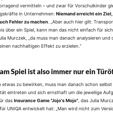
vorragend vermitteln – und zwar für Vorschulkinder g
ngskräfte in Unternehmen:
Niemand erreicht ein Ziel,
uch Fehler zu machen
. „Aber auch hier gilt: Transpo
is über ein Spiel, kann man das nicht einfach für sic
Julia Murczek, „da muss man danach analysieren und 
inen nachhaltigen Effekt zu erzielen.“
am Spiel ist also immer nur ein Türö
h etwas zu bewirken, muss man danach schon selbst 
lität eintreten und sich ernsthaft um die jeweilige A
für das
Insurance Game "Jojo's Mojo"
, das Julia Murc
ür UNIQA entwickelt hat: „Man wird nicht zum Versi