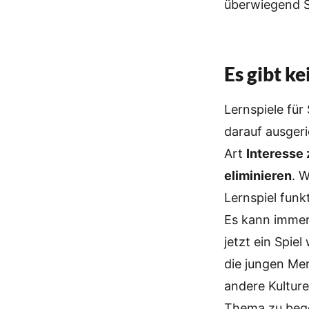
überwiegend S
Es gibt k
Lernspiele für
darauf ausger
Art
Interesse
eliminieren
. 
Lernspiel funk
Es kann immer 
jetzt ein Spiel
die jungen Me
andere Kulture
Thema zu bege