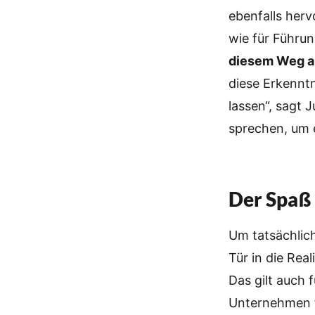
ebenfalls her
wie für Führu
diesem Weg a
diese Erkenntn
lassen“, sagt 
sprechen, um e
Der Spaß 
Um tatsächlic
Tür in die Rea
Das gilt auch 
Unternehmen f