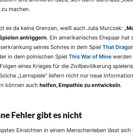
t zu machen.
t es da keine Grenzen, weiß auch Julia Murczek: „
Ma
pielen antriggern
. Ein amerikanisches Ehepaar hat 
bserkrankung seines Sohnes in dem Spiel
That Drago
der in dem polnischen Spiel
This War of Mine
werden 
Folgen eines Krieges für die Zivilbevölkerung spieleri
 Solche „Lernspiele“ liefern nicht nur neue Informatio
ern können auch
helfen, Empathie zu entwickeln
.
ne Fehler gibt es nicht
igsten Einsichten in einem Menschenleben lässt sich 