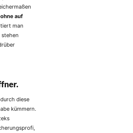
leichermaßen
 ohne auf
rtiert man
h stehen
drüber
ffner
.
durch diese
ufgabe kümmern.
zeks
cherungsprofi,