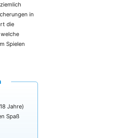
 ziemlich
icherungen in
rt die
r welche
im Spielen
n
-18 Jahre)
en Spaß