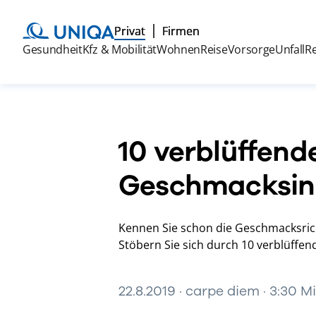
Privat
Firmen
Gesundheit
Kfz & Mobilität
Wohnen
Reise
Vorsorge
Unfall
R
10 verblüffen
Geschmacksin
Kennen Sie schon die Geschmacksri
Stöbern Sie sich durch 10 verblüffe
22.8.2019 · carpe diem · 3:30 M