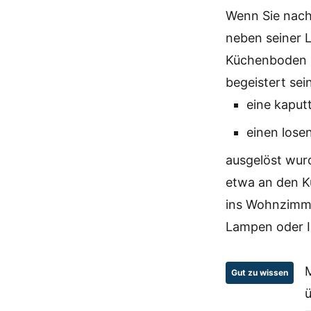
Wenn Sie nach
neben seiner 
Küchenboden z
begeistert sei
eine kaput
einen lose
ausgelöst wur
etwa an den K
ins Wohnzimme
Lampen oder Ih
Gut zu wissen