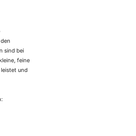
e
h den
n sind bei
leine, feine
leistet und
n: