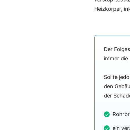
Heizkörper, ink
Der Folge
immer die 
Sollte jed
den Gebäu
der Schad
Rohrb
ein ve