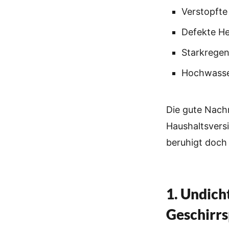
Verstopfte
Defekte Hei
Starkrege
Hochwass
Die gute Nachr
Haushaltsvers
beruhigt doch
1. Undic
Geschirrs