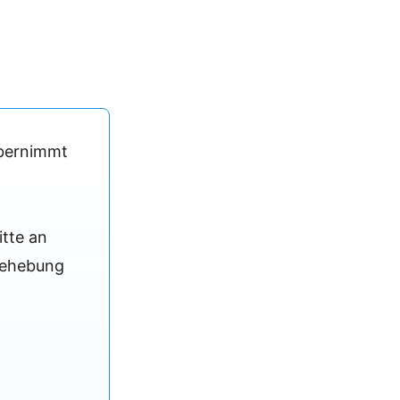
übernimmt
itte an
 Behebung