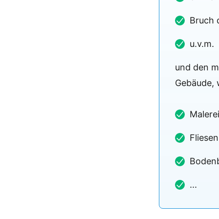
Bruch 
u.v.m.
und den m
Gebäude, w
Malere
Fliese
Boden
...