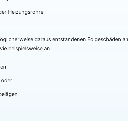
der Heizungsrohre
öglicherweise daraus entstandenen Folgeschäden a
ie beispielsweise an
ien
n oder
belägen