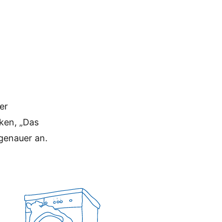
er
ken, „Das
genauer an.