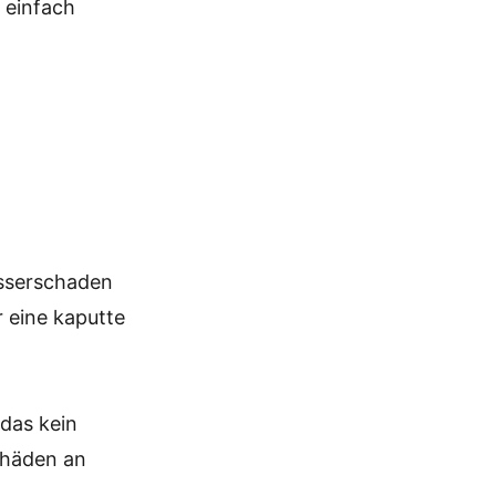
 einfach
asserschaden
r eine kaputte
das kein
chäden an