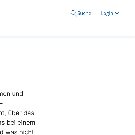
Suche
Login
mmen und
–
ht, über das
as bei einem
d was nicht.