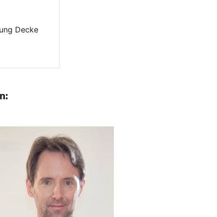
tung Decke
n: