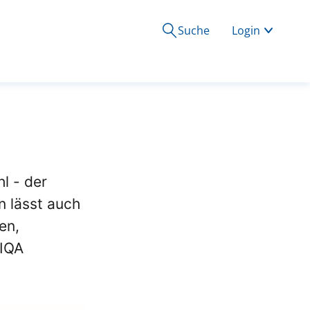
Suche
Login
hl - der
n lässt auch
en,
NIQA