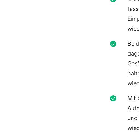
fass
Ein 
wied
Beid
dag
Ges
halt
wied
Mit 
Auto
und 
wied