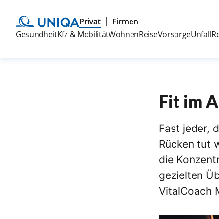
Privat
Firmen
Gesundheit
Kfz & Mobilität
Wohnen
Reise
Vorsorge
Unfall
R
Fit im 
Fast jeder, 
Rücken tut 
die Konzent
gezielten Ü
VitalCoach 