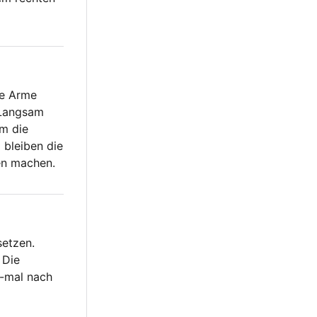
de Arme
 Langsam
um die
 bleiben die
en machen.
setzen.
 Die
5-mal nach
.