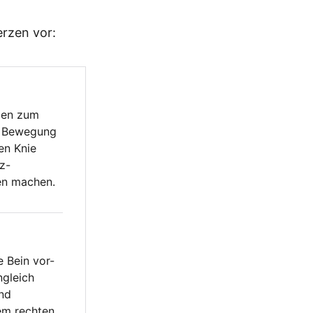
rzen vor:
gen zum
e Bewegung
en Knie
z-
en machen.
e Bein vor-
gleich
und
em rechten