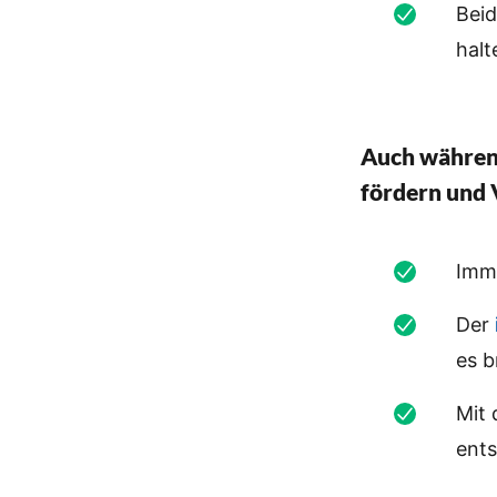
Beid
halt
Auch
währen
fördern und
Imme
Der
es b
Mit
ents