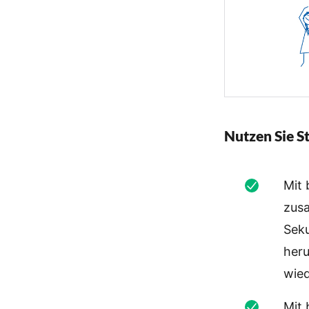
Nutzen Sie S
Mit
zus
Seku
heru
wied
Mit 