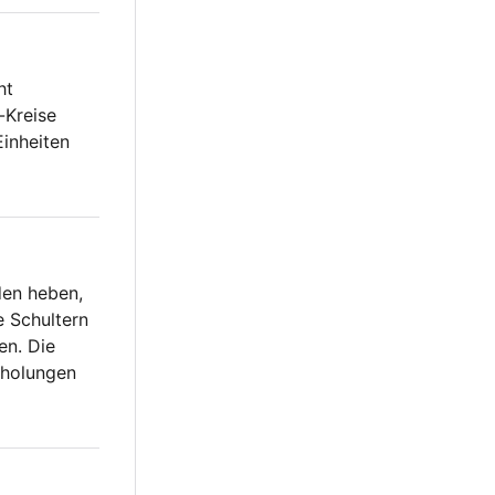
ht
-Kreise
Einheiten
den heben,
e Schultern
en. Die
rholungen