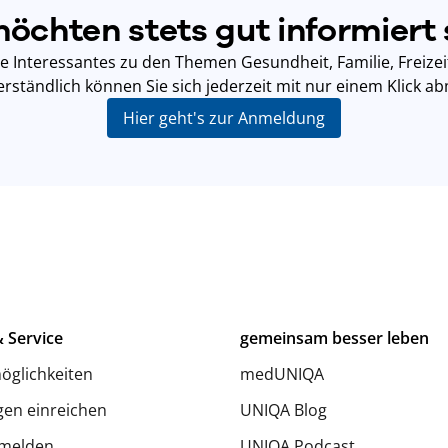
möchten stets gut informiert 
ie Interessantes zu den Themen Gesundheit, Familie, Freizei
erständlich können Sie sich jederzeit mit nur einem Klick a
Hier geht's zur Anmeldung
 Service
gemeinsam besser leben
öglichkeiten
medUNIQA
en einreichen
UNIQA Blog
melden
UNIQA Podcast