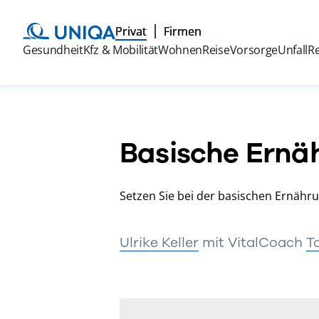
Privat
Firmen
Gesundheit
Kfz & Mobilität
Wohnen
Reise
Vorsorge
Unfall
R
Basische Ernäh
Setzen Sie bei der basischen Ernähru
Ulrike Keller
mit VitalCoach
To