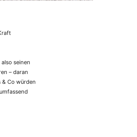
Kraft
,
 also seinen
ren – daran
s & Co würden
r umfassend