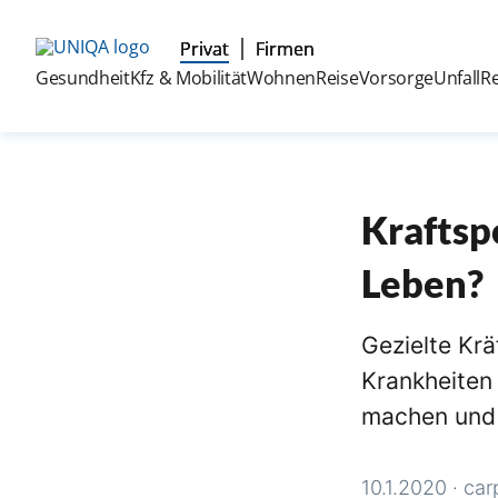
Privat
Firmen
Gesundheit
Kfz & Mobilität
Wohnen
Reise
Vorsorge
Unfall
R
Kraftsp
Leben?
Gezielte Krä
Krankheiten
machen und 
10.1.2020
·
car