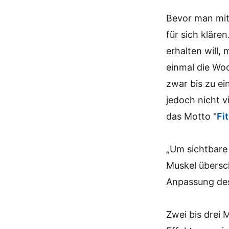
Bevor man mit
für sich kläre
erhalten will
einmal die Woc
zwar bis zu ei
jedoch nicht v
das Motto "
Fi
„Um sichtbare
Muskel übersch
Anpassung des
Zwei bis drei