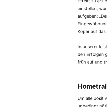
Effekt zu erzi
einstellen, wü
aufgeben: „De
Eingewöhnungs
Köper auf das 
In unserer lei
den Erfolgen g
früh auf und tr
Hometrain
Um alle positi
unbedingt nöti