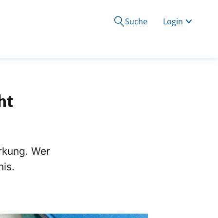
Suche
Login
ht
rkung. Wer
nis.