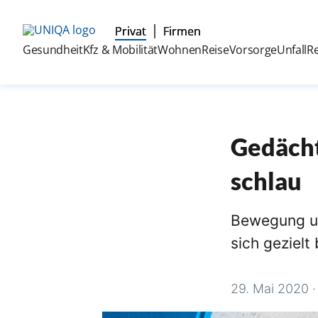
Privat
Firmen
Gesundheit
Kfz & Mobilität
Wohnen
Reise
Vorsorge
Unfall
R
Gedäch
schlau
Bewegung un
sich geziel
29. Mai 2020