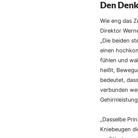
Den Denk
Wie eng das Z
Direktor Wern
„Die beiden s
einen hochkom
fühlen und wa
heißt, Bewegu
bedeutet, dass
verbunden wer
Gehirnleistun
„Dasselbe Prin
Kniebeugen di