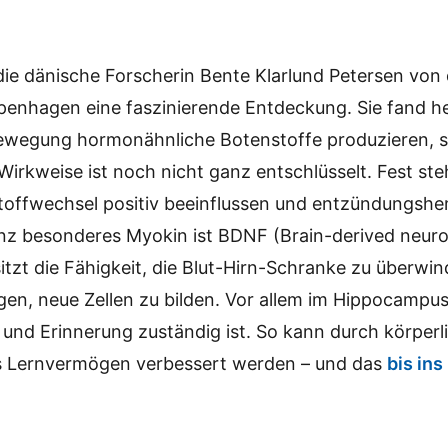
ie dänische Forscherin Bente Klarlund Petersen von 
openhagen eine faszinierende Entdeckung. Sie fand h
ewegung hormonähnliche Botenstoffe produzieren, 
Wirkweise ist noch nicht ganz entschlüsselt. Fest ste
Stoffwechsel positiv beeinflussen und entzündungs
anz besonderes Myokin ist BDNF (Brain-derived neuro
sitzt die Fähigkeit, die Blut-Hirn-Schranke zu überwi
en, neue Zellen zu bilden. Vor allem im Hippocampus,
und Erinnerung zuständig ist. So kann durch körperl
 Lernvermögen verbessert werden – und das
bis ins