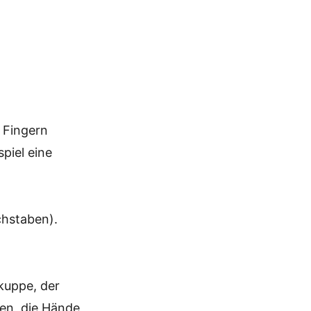
 Fingern
piel eine
chstaben).
kuppe, der
sen, die Hände