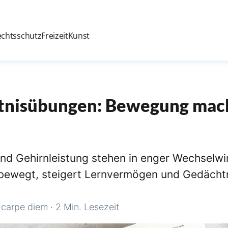
echtsschutz
Freizeit
Kunst
tnisübungen: Bewegung mac
d Gehirnleistung stehen in enger Wechselwi
t bewegt, steigert Lernvermögen und Gedächt
·
carpe diem
·
2 Min. Lesezeit