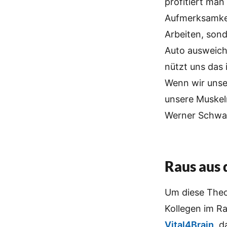
profitiert man
Aufmerksamkei
Arbeiten, son
Auto ausweiche
nützt uns das 
Wenn wir unser
unsere Muskel
Werner Schwa
Raus aus
Um diese Theo
Kollegen im 
Vital4Brain
, 