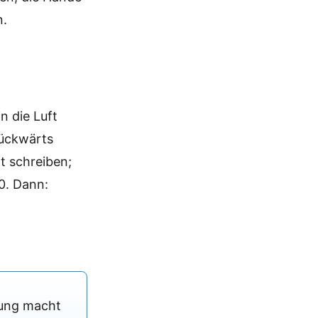
n.
n die Luft
rückwärts
t schreiben;
0. Dann:
Übung macht