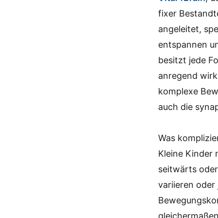
fixer Bestandt
angeleitet, sp
entspannen un
besitzt jede 
anregend wirk
komplexe Bewe
auch die syna
Was kompliziert
Kleine Kinder 
seitwärts ode
variieren ode
Bewegungskomf
gleichermaßen