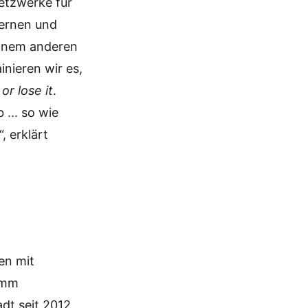
Netzwerke für
Lernen und
einem anderen
inieren wir es,
 or lose it
.
 ... so wie
“, erklärt
en mit
amm
dt seit 2012