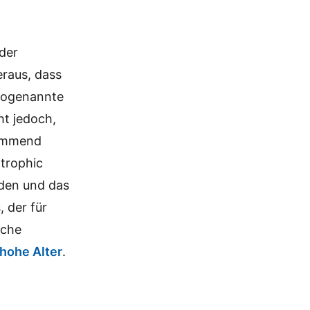
der
eraus, dass
sogenannte
ht jedoch,
hemmend
trophic
nden und das
 der für
iche
 hohe Alter
.