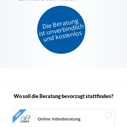
Die Beratung
ist unverbindlich
und kostenlos
Wo soll die Beratung bevorzugt stattfinden?
NEU
Online Videoberatung