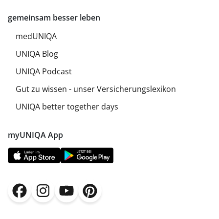
gemeinsam besser leben
medUNIQA
UNIQA Blog
UNIQA Podcast
Gut zu wissen - unser Versicherungslexikon
UNIQA better together days
myUNIQA App
(öffnet in neuem Fenster)
(öffnet in neuem Fenster)
(öffnet in neuem Fenster)
(öffnet in neuem Fenster)