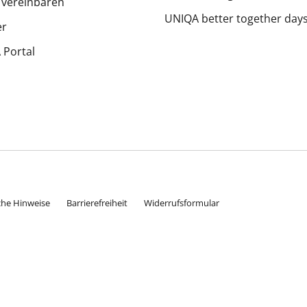
 vereinbaren
UNIQA better together day
er
Portal
che Hinweise
Barrierefreiheit
Widerrufsformular