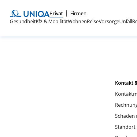
Privat
Firmen
Gesundheit
Kfz & Mobilität
Wohnen
Reise
Vorsorge
Unfall
R
Kontakt &
Kontaktm
Rechnung
Schaden 
Standort