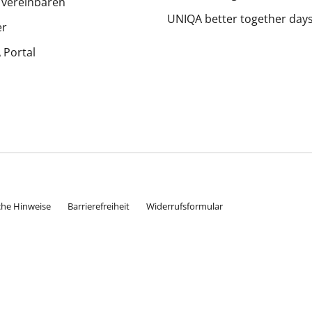
 vereinbaren
UNIQA better together day
er
Portal
che Hinweise
Barrierefreiheit
Widerrufsformular