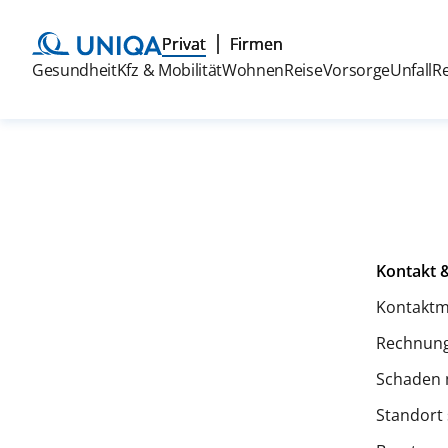
Privat
Firmen
Gesundheit
Kfz & Mobilität
Wohnen
Reise
Vorsorge
Unfall
R
Kontakt &
Kontaktm
Rechnung
Schaden 
Standort