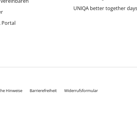
 vereinbaren
UNIQA better together day
er
Portal
che Hinweise
Barrierefreiheit
Widerrufsformular