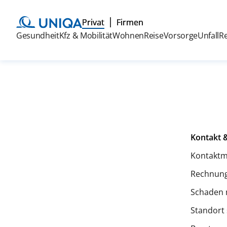
Privat
Firmen
Gesundheit
Kfz & Mobilität
Wohnen
Reise
Vorsorge
Unfall
R
Kontakt &
Kontaktm
Rechnung
Schaden 
Standort