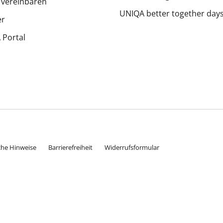
 vereinbaren
UNIQA better together day
er
Portal
che Hinweise
Barrierefreiheit
Widerrufsformular