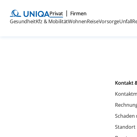
Privat
Firmen
Gesundheit
Kfz & Mobilität
Wohnen
Reise
Vorsorge
Unfall
R
Kontakt &
Kontaktm
Rechnung
Schaden 
Standort