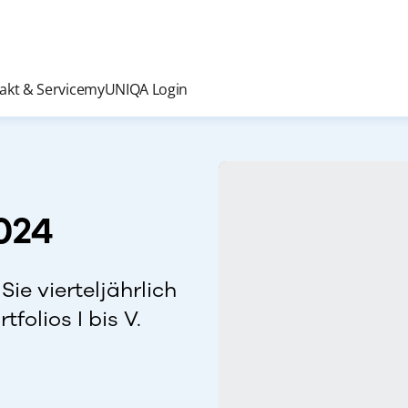
akt & Service
myUNIQA Login
2024
Sie vierteljährlich
folios I bis V.