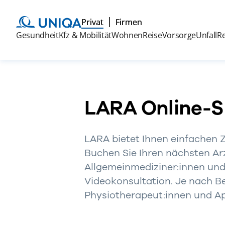
Privat
Firmen
Gesundheit
Kfz & Mobilität
Wohnen
Reise
Vorsorge
Unfall
R
LARA Online-
LARA bietet Ihnen einfachen
Buchen Sie Ihren nächsten Ar
Allgemeinmediziner:innen und
Videokonsultation. Je nach Be
Physiotherapeut:innen und Ap