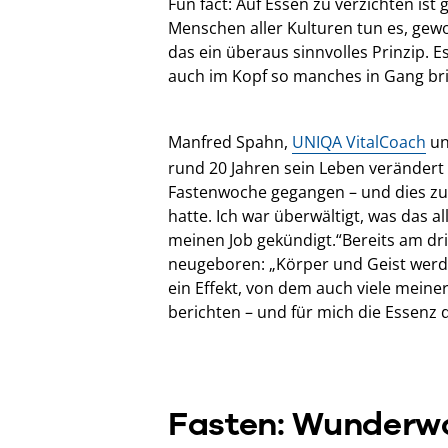
Fun fact: Auf Essen zu verzichten ist
Menschen aller Kulturen tun es, gewo
das ein überaus sinnvolles Prinzip. 
auch im Kopf so manches in Gang br
Manfred Spahn,
UNIQA VitalCoach
un
rund 20 Jahren sein Leben verändert h
Fastenwoche gegangen – und dies zu 
hatte. Ich war überwältigt, was das a
meinen Job gekündigt.“Bereits am drit
neugeboren: „Körper und Geist werden
ein Effekt, von dem auch viele mein
berichten – und für mich die Essenz 
Fasten: Wunderwa