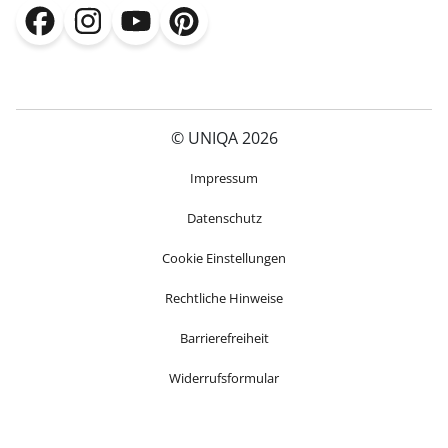
(öffnet in neuem Fenster)
(öffnet in neuem Fenster)
(öffnet in neuem Fenster)
(öffnet in neuem Fenster)
© UNIQA 2026
(öffnet in neuem Fenster)
Impressum
Datenschutz
Cookie Einstellungen
Rechtliche Hinweise
Barrierefreiheit
Widerrufsformular