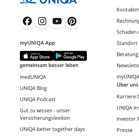
Kontaktm
Rechnung
(öffnet in neuem Fenster)
(öffnet in neuem Fenster)
(öffnet in neuem Fenster)
(öffnet in neuem Fenster)
Schaden 
myUNIQA App
Standort
Beratung
gemeinsam besser leben
Newslett
myUNIQA 
medUNIQA
Über uns
UNIQA Blog
Karriere 
UNIQA Podcast
UNIQA In
Gut zu wissen - unser
Versicherungslexikon
Investor 
UNIQA better together days
Presse