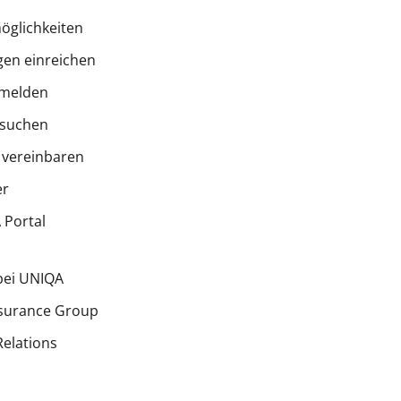
öglichkeiten
en einreichen
melden
 suchen
 vereinbaren
er
Portal
bei UNIQA
surance Group
Relations