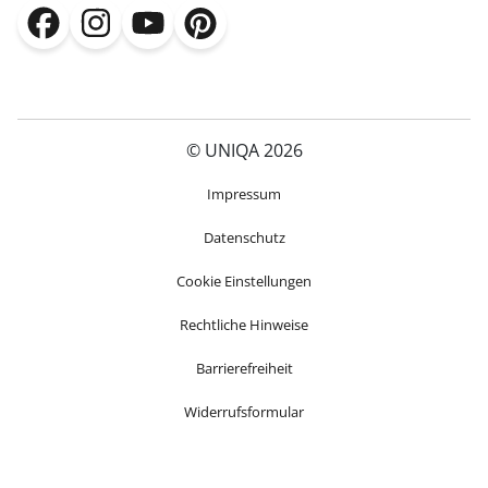
(öffnet in neuem Fenster)
(öffnet in neuem Fenster)
(öffnet in neuem Fenster)
(öffnet in neuem Fenster)
© UNIQA 2026
(öffnet in neuem Fenster)
Impressum
Datenschutz
Cookie Einstellungen
Rechtliche Hinweise
Barrierefreiheit
Widerrufsformular