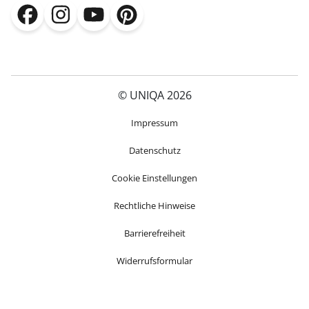
(öffnet in neuem Fenster)
(öffnet in neuem Fenster)
(öffnet in neuem Fenster)
(öffnet in neuem Fenster)
© UNIQA 2026
(öffnet in neuem Fenster)
Impressum
Datenschutz
Cookie Einstellungen
Rechtliche Hinweise
Barrierefreiheit
Widerrufsformular