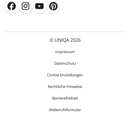
(öffnet in neuem Fenster)
(öffnet in neuem Fenster)
(öffnet in neuem Fenster)
(öffnet in neuem Fenster)
© UNIQA 2026
(öffnet in neuem Fenster)
Impressum
Datenschutz
Cookie Einstellungen
Rechtliche Hinweise
Barrierefreiheit
Widerrufsformular