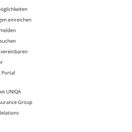
öglichkeiten
en einreichen
melden
 suchen
 vereinbaren
er
Portal
bei UNIQA
surance Group
Relations