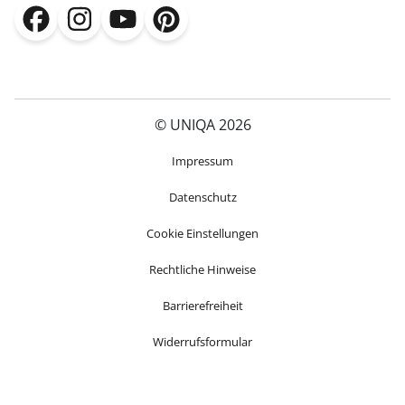
(öffnet in neuem Fenster)
(öffnet in neuem Fenster)
(öffnet in neuem Fenster)
(öffnet in neuem Fenster)
© UNIQA 2026
(öffnet in neuem Fenster)
Impressum
Datenschutz
Cookie Einstellungen
Rechtliche Hinweise
Barrierefreiheit
Widerrufsformular