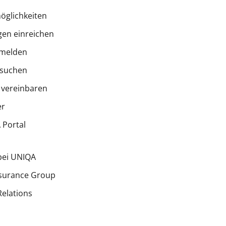
öglichkeiten
en einreichen
melden
 suchen
 vereinbaren
er
Portal
bei UNIQA
surance Group
Relations