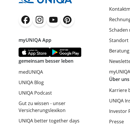
Kontaktm
Rechnung
(öffnet in neuem Fenster)
(öffnet in neuem Fenster)
(öffnet in neuem Fenster)
(öffnet in neuem Fenster)
Schaden 
myUNIQA App
Standort
Beratung
gemeinsam besser leben
Newslett
myUNIQA 
medUNIQA
Über uns
UNIQA Blog
Karriere 
UNIQA Podcast
UNIQA In
Gut zu wissen - unser
Versicherungslexikon
Investor 
UNIQA better together days
Presse