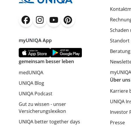
Kontaktm
Rechnung
(öffnet in neuem Fenster)
(öffnet in neuem Fenster)
(öffnet in neuem Fenster)
(öffnet in neuem Fenster)
Schaden 
myUNIQA App
Standort
Beratung
gemeinsam besser leben
Newslett
myUNIQA 
medUNIQA
Über uns
UNIQA Blog
Karriere 
UNIQA Podcast
UNIQA In
Gut zu wissen - unser
Versicherungslexikon
Investor 
UNIQA better together days
Presse