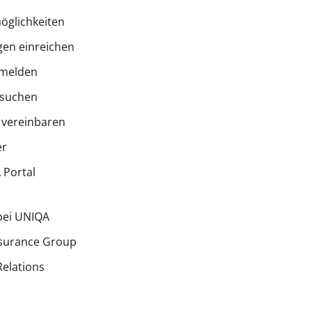
öglichkeiten
en einreichen
melden
 suchen
 vereinbaren
er
Portal
bei UNIQA
surance Group
Relations