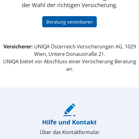
der Wahl der richtigen Versicherung.
(öffnet in neuem Fenster)
Beratung vereinbaren
Versicherer:
UNIQA Österreich Versicherungen AG, 1029
Wien, Untere Donaustraße 21.
UNIQA bietet vor Abschluss einer Versicherung Beratung
an.
(öffnet in neuem Fenster)
Hilfe und Kontakt
Über das Kontakformular