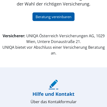
der Wahl der richtigen Versicherung.
(öffnet in neuem Fenster)
Beratung vereinbaren
Versicherer:
UNIQA Österreich Versicherungen AG, 1029
Wien, Untere Donaustraße 21.
UNIQA bietet vor Abschluss einer Versicherung Beratung
an.
(öffnet in neuem Fenster)
Hilfe und Kontakt
Über das Kontakformular