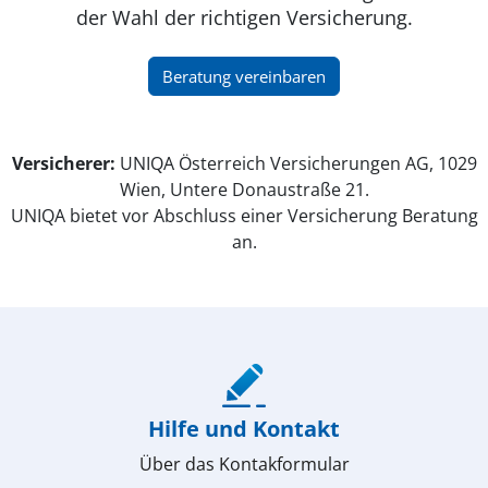
der Wahl der richtigen Versicherung.
(öffnet in neuem Fenster)
Beratung vereinbaren
Versicherer:
UNIQA Österreich Versicherungen AG, 1029
Wien, Untere Donaustraße 21.
UNIQA bietet vor Abschluss einer Versicherung Beratung
an.
(öffnet in neuem Fenster)
Hilfe und Kontakt
Über das Kontakformular