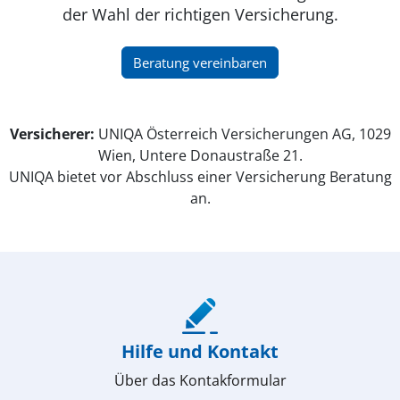
der Wahl der richtigen Versicherung.
(öffnet in neuem Fenster)
Beratung vereinbaren
Versicherer:
UNIQA Österreich Versicherungen AG, 1029
Wien, Untere Donaustraße 21.
UNIQA bietet vor Abschluss einer Versicherung Beratung
an.
(öffnet in neuem Fenster)
Hilfe und Kontakt
Über das Kontakformular