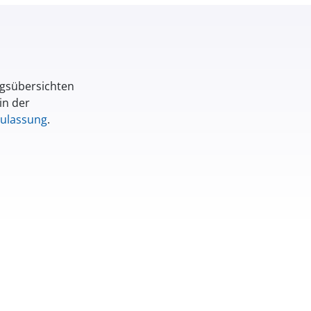
ngsübersichten
in der
Zulassung
.