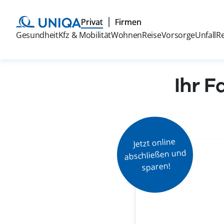
Privat
Firmen
Gesundheit
Kfz & Mobilität
Wohnen
Reise
Vorsorge
Unfall
R
Ihr F
Jetzt online

abschließen und

sparen!