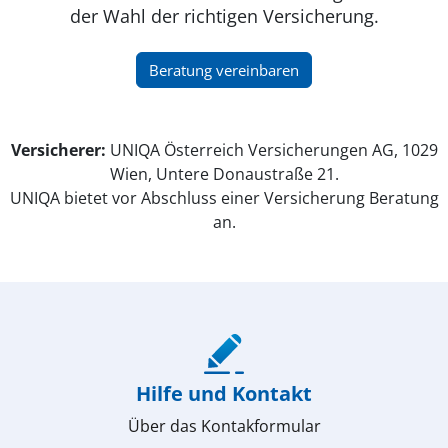
der Wahl der richtigen Versicherung.
(öffnet in neuem Fenster)
Beratung vereinbaren
Versicherer:
UNIQA Österreich Versicherungen AG, 1029
Wien, Untere Donaustraße 21.
UNIQA bietet vor Abschluss einer Versicherung Beratung
an.
(öffnet in neuem Fenster)
Hilfe und Kontakt
Über das Kontakformular