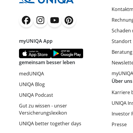
Kontaktm
Rechnung
(öffnet in neuem Fenster)
(öffnet in neuem Fenster)
(öffnet in neuem Fenster)
(öffnet in neuem Fenster)
Schaden 
myUNIQA App
Standort
Beratung
gemeinsam besser leben
Newslett
myUNIQA 
medUNIQA
Über uns
UNIQA Blog
Karriere 
UNIQA Podcast
UNIQA In
Gut zu wissen - unser
Versicherungslexikon
Investor 
UNIQA better together days
Presse