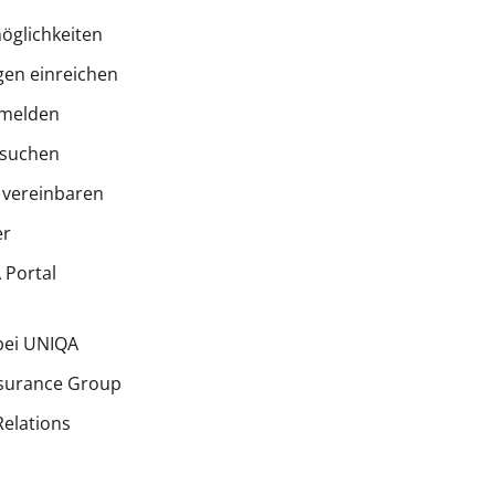
öglichkeiten
en einreichen
melden
 suchen
 vereinbaren
er
Portal
bei UNIQA
surance Group
Relations