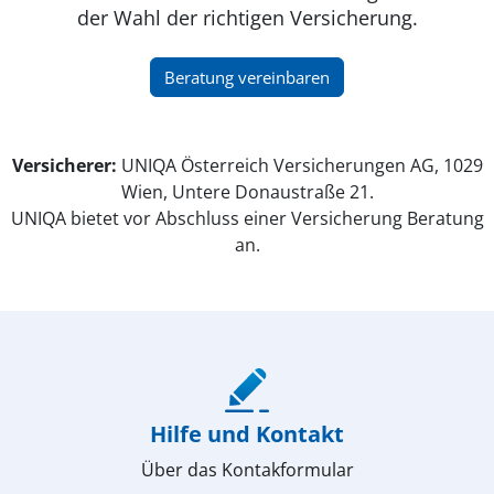
der Wahl der richtigen Versicherung.
(öffnet in neuem Fenster)
Beratung vereinbaren
Versicherer:
UNIQA Österreich Versicherungen AG, 1029
Wien, Untere Donaustraße 21.
UNIQA bietet vor Abschluss einer Versicherung Beratung
an.
(öffnet in neuem Fenster)
Hilfe und Kontakt
Über das Kontakformular